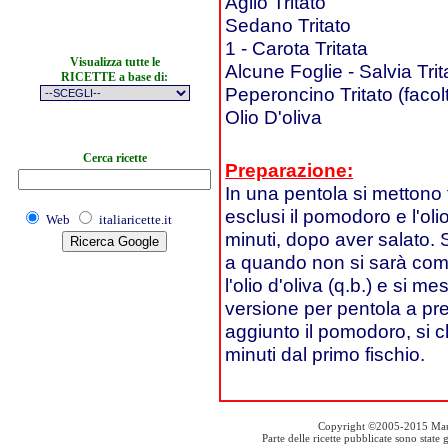
Aglio Tritato
Sedano Tritato
1 - Carota Tritata
Visualizza tutte le
Alcune Foglie - Salvia Trit
RICETTE a base di:
Peperoncino Tritato (facolt
Olio D'oliva
Cerca ricette
Preparazione:
In una pentola si mettono t
esclusi il pomodoro e l'ol
Web
italiaricette.it
minuti, dopo aver salato. 
a quando non si sarà compl
l'olio d'oliva (q.b.) e si m
versione per pentola a pr
aggiunto il pomodoro, si ch
minuti dal primo fischio.
Copyright ©2005-2015 Mauro S
Parte delle ricette pubblicate sono stat