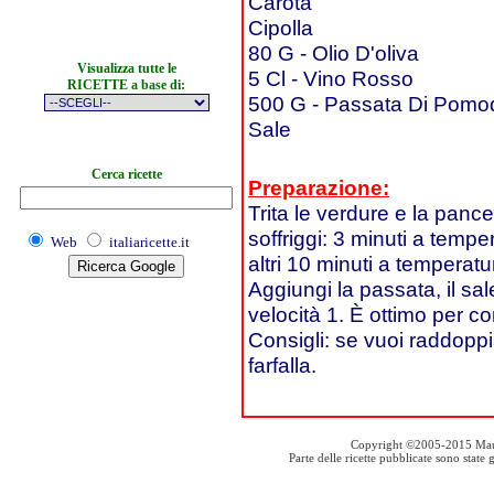
Carota
Cipolla
80 G - Olio D'oliva
Visualizza tutte le
5 Cl - Vino Rosso
RICETTE a base di:
500 G - Passata Di Pomo
Sale
Cerca ricette
Preparazione:
Trita le verdure e la pance
soffriggi: 3 minuti a tempe
Web
italiaricette.it
altri 10 minuti a temperat
Aggiungi la passata, il sa
velocità 1. È ottimo per co
Consigli: se vuoi raddoppia
farfalla.
Copyright ©2005-2015 Mauro S
Parte delle ricette pubblicate sono stat