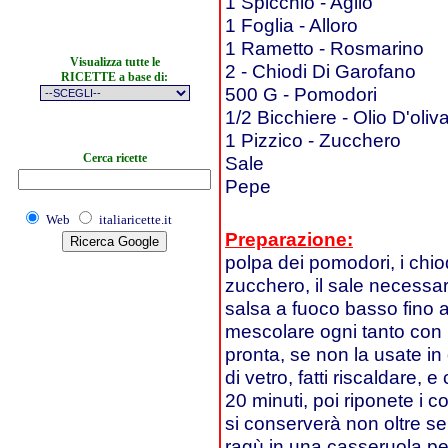
1 Spicchio - Aglio
1 Foglia - Alloro
1 Rametto - Rosmarino
Visualizza tutte le
2 - Chiodi Di Garofano
RICETTE a base di:
500 G - Pomodori
1/2 Bicchiere - Olio D'oliv
1 Pizzico - Zucchero
Cerca ricette
Sale
Pepe
Web
italiaricette.it
Preparazione:
polpa dei pomodori, i chiodi
zucchero, il sale necessa
salsa a fuoco basso fino 
mescolare ogni tanto con 
pronta, se non la usate in
di vetro, fatti riscaldare, 
20 minuti, poi riponete i 
si conserverà non oltre se
ragù in una casseruola pe