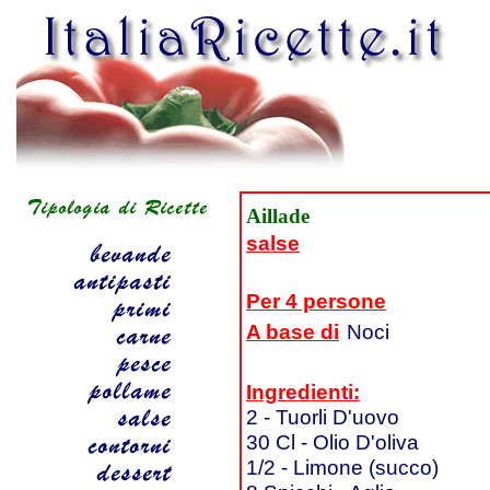
Aillade
salse
Per 4 persone
A base di
Noci
Ingredienti:
2 - Tuorli D'uovo
30 Cl - Olio D'oliva
1/2 - Limone (succo)