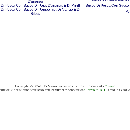
D'ananas
Di Pesca Con Succo Di Pera, D'ananas E Di Mirtilli
Succo Di Pesca Con Succo
 Di Pesca Con Succo Di Pompelmo, Di Mango E Di
Ve
Ribes
Copyright ©2005-2015 Mauro Stangalini - Tutti i diritti riservati -
Contatti
Parte delle ricette pubblicate sono state gentilmente concesse da
Giorgio Musilli
- graphic by mn7