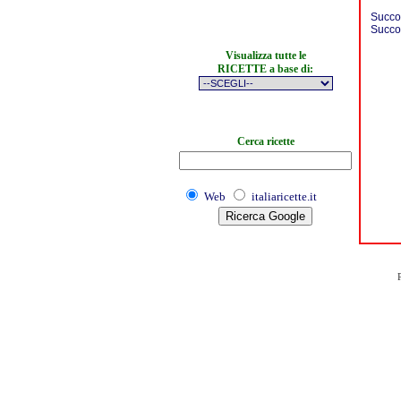
Succo 
Succo
Visualizza tutte le
RICETTE a base di:
Cerca ricette
Web
italiaricette.it