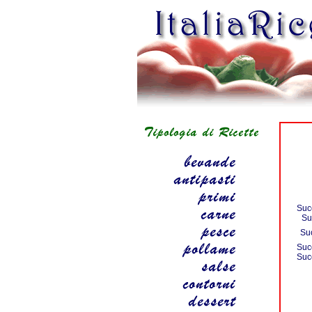
Suc
Su
Su
Suc
Suc