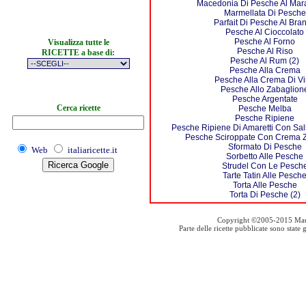
Macedonia Di Pesche Al Mar
Marmellata Di Pesche
Parfait Di Pesche Al Bra
Pesche Al Cioccolato
Pesche Al Forno
Visualizza tutte le
Pesche Al Riso
RICETTE a base di:
Pesche Al Rum (2)
Pesche Alla Crema
Pesche Alla Crema Di V
Pesche Allo Zabaglion
Pesche Argentate
Cerca ricette
Pesche Melba
Pesche Ripiene
Pesche Ripiene Di Amaretti Con Sals
Pesche Sciroppate Con Crema 
Sformato Di Pesche
Web
italiaricette.it
Sorbetto Alle Pesche
Strudel Con Le Pesch
Tarte Tatin Alle Pesch
Torta Alle Pesche
Torta Di Pesche (2)
Copyright ©2005-2015 Mauro S
Parte delle ricette pubblicate sono stat