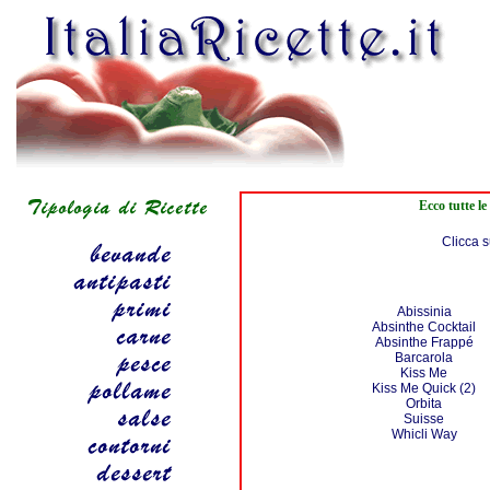
Ecco tutte le
Clicca s
Abissinia
Absinthe Cocktail
Absinthe Frappé
Barcarola
Kiss Me
Kiss Me Quick (2)
Orbita
Suisse
Whicli Way