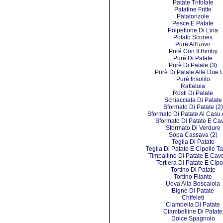
Patate Trifolate
Patatine Fritte
Patatonzole
Pesce E Patate
Polpettone Di Lina
Potato Scones
Purè All'uovo
Puré Con Il Bimby
Purè Di Patate
Purè Di Patate (3)
Purè Di Patate Alle Due 
Purè Insolito
Rattatuia
Rosti Di Patate
Schiacciata Di Patate
Sformato Di Patate (2)
Sformato Di Patate Al Casu
Sformato Di Patate E Cav
Sformato Di Verdure
Sopa Cassava (2)
Teglia Di Patate
Teglia Di Patate E Cipolle Ta
Timballino Di Patate E Cavo
Tortiera Di Patate E Cipo
Tortino Di Patate
Tortino Filante
Uova Alla Boscaiola
Bignè Di Patate
Chifeleti
Ciambella Di Patate
Ciambelline Di Patate
Dolce Spagnolo