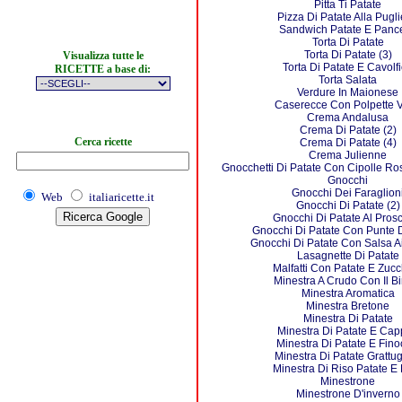
Pitta Ti Patate
Pizza Di Patate Alla Pugl
Sandwich Patate E Pance
Torta Di Patate
Torta Di Patate (3)
Visualizza tutte le
Torta Di Patate E Cavolfi
RICETTE a base di:
Torta Salata
Verdure In Maionese
Caserecce Con Polpette V
Crema Andalusa
Crema Di Patate (2)
Cerca ricette
Crema Di Patate (4)
Crema Julienne
Gnocchetti Di Patate Con Cipolle Ro
Gnocchi
Gnocchi Dei Faraglion
Web
italiaricette.it
Gnocchi Di Patate (2)
Gnocchi Di Patate Al Prosc
Gnocchi Di Patate Con Punte 
Gnocchi Di Patate Con Salsa Ai
Lasagnette Di Patate
Malfatti Con Patate E Zuc
Minestra A Crudo Con Il B
Minestra Aromatica
Minestra Bretone
Minestra Di Patate
Minestra Di Patate E Cap
Minestra Di Patate E Fino
Minestra Di Patate Grattug
Minestra Di Riso Patate E 
Minestrone
Minestrone D'inverno