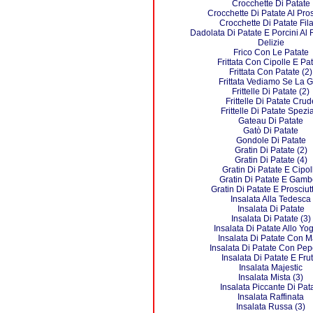
Crocchette Di Patate
Crocchette Di Patate Al Pros
Crocchette Di Patate Fila
Dadolata Di Patate E Porcini Al
Delizie
Frico Con Le Patate
Frittata Con Cipolle E Pa
Frittata Con Patate (2)
Frittata Vediamo Se La G
Frittelle Di Patate (2)
Frittelle Di Patate Crud
Frittelle Di Patate Spezi
Gateau Di Patate
Gatò Di Patate
Gondole Di Patate
Gratin Di Patate (2)
Gratin Di Patate (4)
Gratin Di Patate E Cipol
Gratin Di Patate E Gamb
Gratin Di Patate E Prosciutt
Insalata Alla Tedesca
Insalata Di Patate
Insalata Di Patate (3)
Insalata Di Patate Allo Yo
Insalata Di Patate Con M
Insalata Di Patate Con Pep
Insalata Di Patate E Frut
Insalata Majestic
Insalata Mista (3)
Insalata Piccante Di Pat
Insalata Raffinata
Insalata Russa (3)