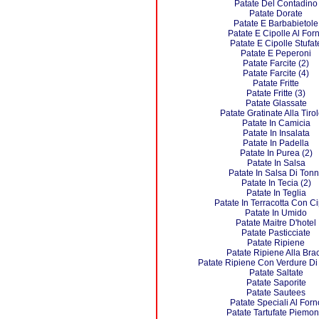
Patate Del Contadino
Patate Dorate
Patate E Barbabietole
Patate E Cipolle Al For
Patate E Cipolle Stufat
Patate E Peperoni
Patate Farcite (2)
Patate Farcite (4)
Patate Fritte
Patate Fritte (3)
Patate Glassate
Patate Gratinate Alla Tiro
Patate In Camicia
Patate In Insalata
Patate In Padella
Patate In Purea (2)
Patate In Salsa
Patate In Salsa Di Ton
Patate In Tecia (2)
Patate In Teglia
Patate In Terracotta Con Ci
Patate In Umido
Patate Maitre D'hotel
Patate Pasticciate
Patate Ripiene
Patate Ripiene Alla Bra
Patate Ripiene Con Verdure Di
Patate Saltate
Patate Saporite
Patate Sautees
Patate Speciali Al Forn
Patate Tartufate Piemon