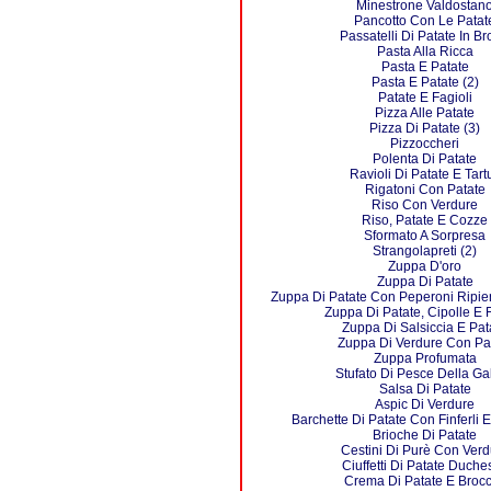
Minestrone Valdostan
Pancotto Con Le Patat
Passatelli Di Patate In B
Pasta Alla Ricca
Pasta E Patate
Pasta E Patate (2)
Patate E Fagioli
Pizza Alle Patate
Pizza Di Patate (3)
Pizzoccheri
Polenta Di Patate
Ravioli Di Patate E Tartu
Rigatoni Con Patate
Riso Con Verdure
Riso, Patate E Cozze
Sformato A Sorpresa
Strangolapreti (2)
Zuppa D'oro
Zuppa Di Patate
Zuppa Di Patate Con Peperoni Ripien
Zuppa Di Patate, Cipolle E F
Zuppa Di Salsiccia E Pat
Zuppa Di Verdure Con Pa
Zuppa Profumata
Stufato Di Pesce Della Gal
Salsa Di Patate
Aspic Di Verdure
Barchette Di Patate Con Finferli E
Brioche Di Patate
Cestini Di Purè Con Verd
Ciuffetti Di Patate Duche
Crema Di Patate E Brocc