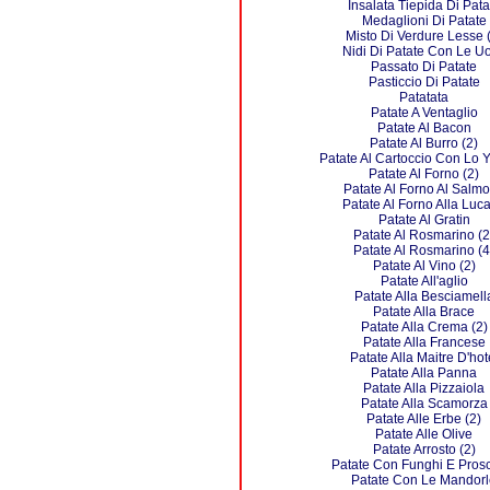
Insalata Tiepida Di Pata
Medaglioni Di Patate
Misto Di Verdure Lesse 
Nidi Di Patate Con Le U
Passato Di Patate
Pasticcio Di Patate
Patatata
Patate A Ventaglio
Patate Al Bacon
Patate Al Burro (2)
Patate Al Cartoccio Con Lo 
Patate Al Forno (2)
Patate Al Forno Al Salm
Patate Al Forno Alla Luc
Patate Al Gratin
Patate Al Rosmarino (2
Patate Al Rosmarino (4
Patate Al Vino (2)
Patate All'aglio
Patate Alla Besciamell
Patate Alla Brace
Patate Alla Crema (2)
Patate Alla Francese
Patate Alla Maitre D'hot
Patate Alla Panna
Patate Alla Pizzaiola
Patate Alla Scamorza
Patate Alle Erbe (2)
Patate Alle Olive
Patate Arrosto (2)
Patate Con Funghi E Prosc
Patate Con Le Mandorl