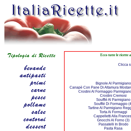
Ecco tutte le ricett
Clicca s
Bignole Al Parmigiano
Canapè Con Pane Di Altamura Mostar
Crostini Al Formaggio Parmigia
Crostini Cremosi
Soufflé Al Parmigiano
Soufflé Di Formaggio (
Tartine Al Parmigiano Reg
Torta Ai Formaggi
Cappelletti Alla France
Gnocchi Al Forno (3)
Passatelli In Brodo
Pasta Rasa