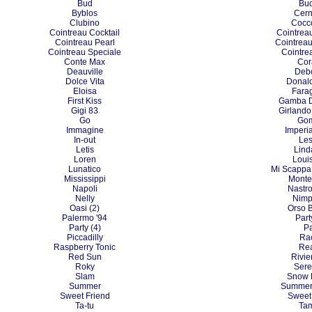
Bud
Bu
Byblos
Cern
Clubino
Cocc
Cointreau Cocktail
Cointreau
Cointreau Pearl
Cointreau
Cointreau Speciale
Cointre
Conte Max
Cor
Deauville
Deb
Dolce Vita
Donal
Eloisa
Farag
First Kiss
Gamba D
Gigi 83
Girlando
Go
Go
Immagine
Imperia
In-out
Les
Letis
Lind
Loren
Loui
Lunatico
Mi Scappa 
Mississippi
Monte
Napoli
Nastr
Nelly
Nimp
Oasi (2)
Orso 
Palermo '94
Part
Party (4)
P
Piccadilly
Ra
Raspberry Tonic
Re
Red Sun
Rivie
Roky
Sere
Slam
Snow 
Summer
Summert
Sweet Friend
Sweet
Ta-tu
Tam