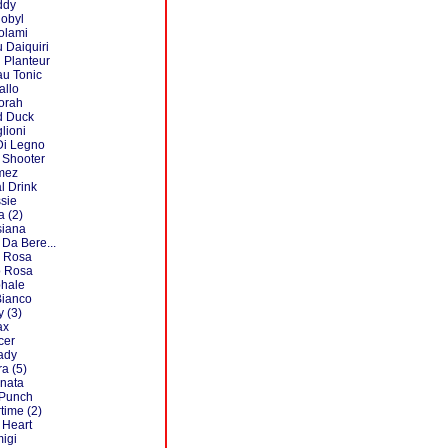
ddy
obyl
olami
 Daiquiri
 Planteur
au Tonic
allo
orah
d Duck
lioni
i Legno
 Shooter
mez
l Drink
sie
a (2)
siana
Da Bere...
 Rosa
o Rosa
hale
Bianco
y (3)
ax
cer
ady
ra (5)
nata
Punch
ime (2)
 Heart
igi