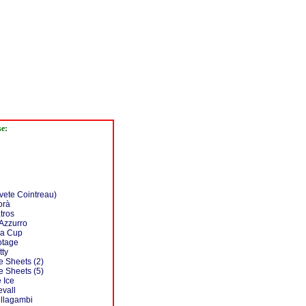
se:
vete Cointreau)
orà
tros
Azzurro
ia Cup
otage
tty
 Sheets (2)
 Sheets (5)
 Ice
vall
llagambi