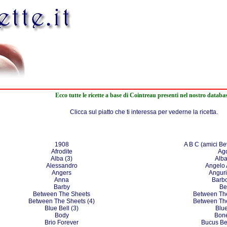
Ecco tutte le ricette a base di Cointreau presenti nel nostro databa
Clicca sul piatto che ti interessa per vederne la ricetta.
1908
A B C (amici Be
Afrodite
Ag
Alba (3)
Alba
Alessandro
Angelo 
Angers
Angur
Anna
Barb
Barby
Be
Between The Sheets
Between The
Between The Sheets (4)
Between The
Blue Bell (3)
Blue
Body
Bone
Brio Forever
Bucus Be