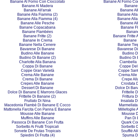
Banane Al Forno Con Cioccolato
Banane Al Forno Co
Banane Al Madera
Banane
Banane All'arrak
Banane Al
Banane Alla Fiamma (2)
Banane Alla
Banane Alla Fiamma (4)
Banane Alla
Banane Alle Pesche
Banane Al
Banane Copacabana
Banane F
Banane Flambées
Banane
Banane Fritte (2)
Banane Fritte 
Banane In Crema
Banane 
Banane Nella Cenere
Banane Tie
Bavarese Di Banane
Bavarese Di
Budino Alle Banane
Budino D
Budino Di Banane (2)
Budino Di 
Charlotte Alla Banana
Ciambella
Coppa Di Banane
Coppe Del 
Coppe Gran Varietà
Coppe San
Crema Alle Banane
Crema Alle
Crema Di Banane
Crepe Al
Crepes Alle Banane
Crostata 
Dessert Di Banane
Dolce Di Ban
Dolce Di Banane E Marrons Glaces
Frittelle
Frittelle Di Banane (2)
Frittura 
Frullato Di Nina
Insalata Di
Macedonia Flambè Di Banane E Cocco
Marmellata
Mattonella Farcita Con Panna E Banane
Millefoglie
Mousse Alle Banane
Mousse D
Muffins Alle Banane
Pan Di
Passoca Di Banane Con Frutta
Quark Co
Sorbetto Ai Frutti Tropicali
Sorbetto 
Sorvete De Frutas Tropicais
Soufflé A
Spiedini Di Frutta (4)
Spuma D