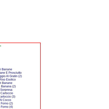
:
Di Banane
ane E Prosciutto
io Al Gratin (2)
Riso Esotico
Di Banane
a Banana (2)
 Sorpresa
 Cartoccio
artoccio (3)
Al Cocco
 Forno (2)
 Forno (4)