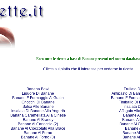
Ecco tutte le ricette a base di Banane presenti nel nostro database
Clicca sul piatto che ti interessa per vederne la ricetta.
Banana Bowl
Frullato 
Liquore Di Banane
Antipasto Di Ban
Banane E Formaggio Al Gratin
Banane E Formagg
Gnocchi Di Banane
Timballo Di 
Salsa Alle Banane
Insalata 
Insalata Di Banane Allo Yogurth
Affogato All
Banana Caramellata Alla Cinese
Banane A
Banane Al Brandy
Banane Al
Banane Al Cartoccio (2)
Banane Al C
Banane Al Cioccolato Alla Brace
Banane 
Banane Al Forno
Banane Al
Banane Al Forno (3)
Banane Al