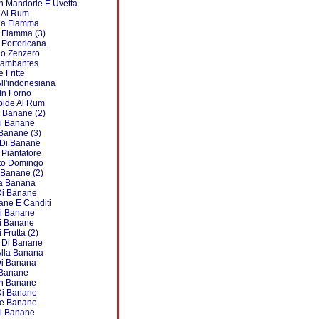
n Mandorle E Uvetta
 Al Rum
la Fiamma
 Fiamma (3)
 Portoricana
lo Zenzero
lambantes
 Fritte
All'indonesiana
In Forno
pide Al Rum
 Banane (2)
i Banane
Banane (3)
 Di Banane
Piantatore
to Domingo
 Banane (2)
la Banana
Di Banane
ane E Canditi
 Di Banane
Di Banane
 Frutta (2)
 Di Banane
 Alla Banana
i Banana
 Banane
n Banane
Di Banane
lle Banane
i Banane