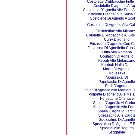
Costolette D'abbacchio Fritte
Costolette D'agnello All'a
Costolette D'agnello Alle Erbe 
Costolette D'agnello In Salsa 
Costolette Di Agnello A Scot
Costolette Di Agnello Alla Ca
Costolettine Alla Milane
Cotolette Di Abbacchio Al Go
Curry D'agnello
Fricassea D'agnello Con Ca
Fricassea Di Agnelletto Con C
Fritto Alla Romana
Goulasch Di Agnello
Kebab Alle Melanzan
Khebab Halla Dani
Marro Di Agnello
Moussaka
Moussaka (3)
Paprikache Di Agnello
Pedi D'agnoni
Pilaf Di Agnello Alla Maniera 
Polpette D'agnello Alle Mel
Polpettone Orientale
Spalla D'agnello Al Carto
Spalla D'agnello Alla For
Spalla D'agnello Farcit
Spezzatino Alle Carot
Spezzatino Di Agnello
Spezzatino Di Agnello E 
Spiedini Allo Yogurth
Stigghiole