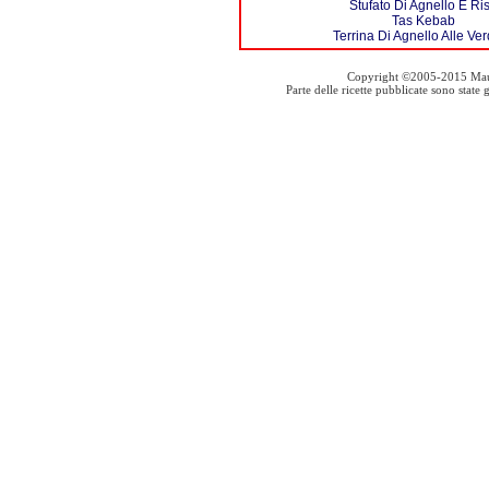
Stufato Di Agnello E Ri
Tas Kebab
Terrina Di Agnello Alle Ve
Copyright ©2005-2015 Mauro S
Parte delle ricette pubblicate sono stat