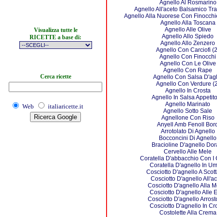
Agnello Al Rosmarino
Agnello All'aceto Balsamico Tr
Agnello Alla Nuorese Con Finocchie
Agnello Alla Toscana
Agnello Alle Olive
Visualizza tutte le
Agnello Allo Spiedo
RICETTE a base di:
Agnello Allo Zenzero
Agnello Con Carciofi (2
Agnello Con Finocchi
Agnello Con Le Olive
Agnello Con Rape
Cerca ricette
Agnello Con Salsa D'agl
Agnello Con Verdure (2
Agnello In Crosta
Agnello In Salsa Appetit
Agnello Marinato
Web
italiaricette.it
Agnello Sotto Sale
Agnellone Con Riso
Anyell Amb Fenoll Bor
Arrotolato Di Agnello
Bocconcini Di Agnello
Bracioline D'agnello Dor
Cervello Alle Mele
Coratella D'abbacchio Con I C
Coratella D'agnello In U
Cosciotto D'agnello A Scott
Cosciotto D'agnello All'a
Cosciotto D'agnello Alla 
Cosciotto D'agnello Alle 
Cosciotto D'agnello Arrost
Cosciotto D'agnello In Cr
Costolette Alla Crema