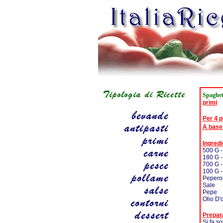
Spaghet
primi
Per 4 
A base
Ingredi
500 G -
180 G -
700 G 
100 G -
Pepero
Sale
Pepe
Olio D'
Prepar
Si fa so