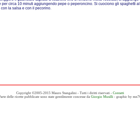
 per circa 10 minuti aggiungendo pepe o peperoncino. Si cuociono gli spaghetti al
 con la salsa e con il pecorino.
Copyright ©2005-2015 Mauro Stangalini - Tutti i diritti riservati -
Contatti
Parte delle ricette pubblicate sono state gentilmente concesse da
Giorgio Musilli
- graphic by mn7