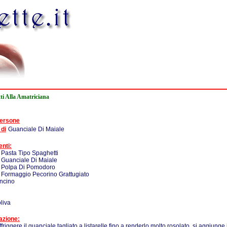
ti Alla Amatriciana
persone
 di
Guanciale Di Maiale
enti:
 Pasta Tipo Spaghetti
 Guanciale Di Maiale
- Polpa Di Pomodoro
 Formaggio Pecorino Grattugiato
ncino
oliva
azione:
ffriggere il guanciale tagliato a listarelle fino a renderlo molto rosolato, si aggiunge