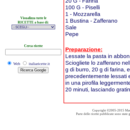
20 G - Farina
100 G - Piselli
1 - Mozzarella
Visualizza tutte le
1 Bustina - Zafferano
RICETTE a base di:
Sale
Pepe
Cerca ricette
Preparazione:
Lessate la pasta in abbon
Sciogliete lo zafferano ne
Web
italiaricette.it
g di burro, 20 g di farina, 
precedentemente lessati e 
in una pirofila leggerment
20 minuti, lasciando grat
Copyright ©2005-2015 Mauro S
Parte delle ricette pubblicate sono stat