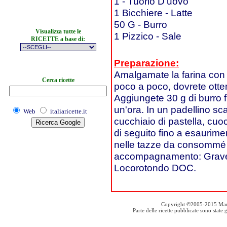
1 - Tuorlo D'uovo
1 Bicchiere - Latte
50 G - Burro
Visualizza tutte le
1 Pizzico - Sale
RICETTE a base di:
Preparazione:
Amalgamate la farina con u
Cerca ricette
poco a poco, dovrete ott
Aggiungete 30 g di burro f
un'ora. In un padellino sca
Web
italiaricette.it
cucchiaio di pastella, cuoce
di seguito fino a esauriment
nelle tazze da consommé e 
accompagnamento: Grave 
Locorotondo DOC.
Copyright ©2005-2015 Mauro S
Parte delle ricette pubblicate sono stat