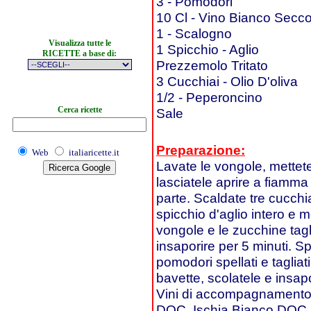
3 - Pomodori
10 Cl - Vino Bianco Secc
1 - Scalogno
Visualizza tutte le
1 Spicchio - Aglio
RICETTE a base di:
Prezzemolo Tritato
3 Cucchiai - Olio D'oliva
1/2 - Peperoncino
Cerca ricette
Sale
Preparazione:
Web
italiaricette.it
Lavate le vongole, mettet
lasciatele aprire a fiamma
parte. Scaldate tre cucchia
spicchio d'aglio intero e 
vongole e le zucchine tagli
insaporire per 5 minuti. Sp
pomodori spellati e tagliat
bavette, scolatele e insa
Vini di accompagnamento
DOC, Ischia Bianco DOC.