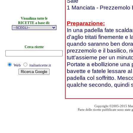
Sale
1 Manciata - Prezzemolo 
Visualizza tutte le
Preparazione:
RICETTE a base di:
In una padella fate scaldar
d'aglio tritati finemente e
quando saranno ben dorati.
Cerca ricette
prezzemolo e il basilico, rid
tutt'assieme per un minut
Portate a ebollizione una 
Web
italiaricette.it
bavette e fatele lessare al
padella col soffritto. Mes
qualche secondo, quindi s
Copyright ©2005-2015 Mauro S
Parte delle ricette pubblicate sono stat