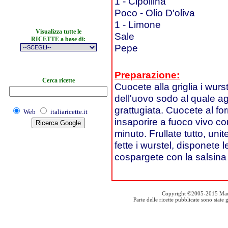
1 - Cipollina
Poco - Olio D'oliva
1 - Limone
Visualizza tutte le
Sale
RICETTE a base di:
Pepe
Preparazione:
Cerca ricette
Cuocete alla griglia i wurst
dell'uovo sodo al quale ag
grattugiata. Cuocete al for
Web
italiaricette.it
insaporire a fuoco vivo con
minuto. Frullate tutto, unit
fette i wurstel, disponete l
cospargete con la salsina 
Copyright ©2005-2015 Mauro S
Parte delle ricette pubblicate sono stat