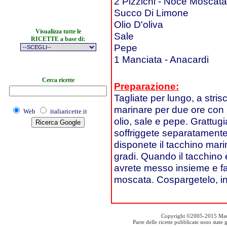
2 Pizzichi - Noce Moscata
Succo Di Limone
Olio D'oliva
Visualizza tutte le
Sale
RICETTE a base di:
Pepe
1 Manciata - Anacardi
Cerca ricette
Preparazione:
Tagliate per lungo, a strisc
marinare per due ore con 
Web
italiaricette.it
olio, sale e pepe. Grattugia
soffriggete separatamente 
disponete il tacchino mari
gradi. Quando il tacchino 
avrete messo insieme e fa
moscata. Cospargetelo, infi
Copyright ©2005-2015 Mauro S
Parte delle ricette pubblicate sono stat