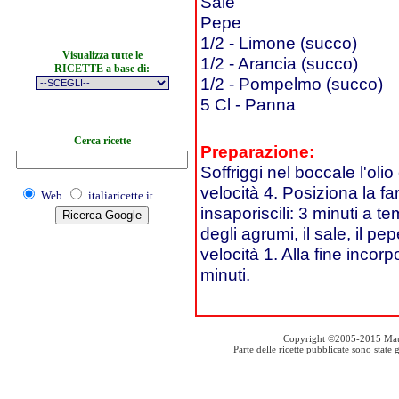
Sale
Pepe
1/2 - Limone (succo)
Visualizza tutte le
1/2 - Arancia (succo)
RICETTE a base di:
1/2 - Pompelmo (succo)
5 Cl - Panna
Cerca ricette
Preparazione:
Soffriggi nel boccale l'oli
velocità 4. Posiziona la far
Web
italiaricette.it
insaporiscili: 3 minuti a t
degli agrumi, il sale, il p
velocità 1. Alla fine incorp
minuti.
Copyright ©2005-2015 Mauro S
Parte delle ricette pubblicate sono stat