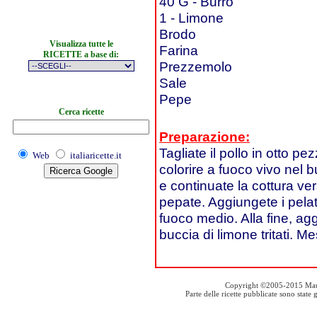
40 G - Burro
1 - Limone
Brodo
Visualizza tutte le
Farina
RICETTE a base di:
Prezzemolo
Sale
Pepe
Cerca ricette
Preparazione:
Tagliate il pollo in otto pez
Web
italiaricette.it
colorire a fuoco vivo nel b
e continuate la cottura ve
pepate. Aggiungete i pelat
fuoco medio. Alla fine, ag
buccia di limone tritati. M
Copyright ©2005-2015 Mauro S
Parte delle ricette pubblicate sono stat