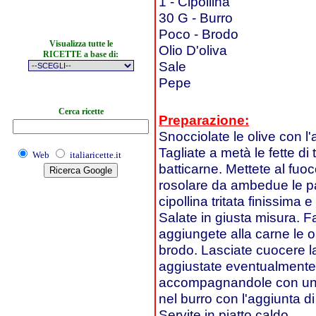
1 - Cipollina
30 G - Burro
Poco - Brodo
Visualizza tutte le
Olio D'oliva
RICETTE a base di:
Sale
Pepe
Cerca ricette
Preparazione:
Snocciolate le olive con l'
Tagliate a metà le fette di
Web
italiaricette.it
batticarne. Mettete al fuoc
rosolare da ambedue le pa
cipollina tritata finissima e
Salate in giusta misura. 
aggiungete alla carne le o
brodo. Lasciate cuocere la
aggiustate eventualmente d
accompagnandole con un pu
nel burro con l'aggiunta di 
Servite in piatto caldo.