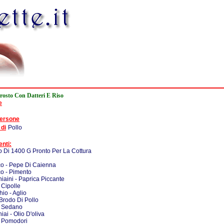
rrosto Con Datteri E Riso
e
persone
 di
Pollo
enti:
lo Di 1400 G Pronto Per La Cottura
co - Pepe Di Caienna
co - Pimento
iaini - Paprica Piccante
 Cipolle
hio - Aglio
 Brodo Di Pollo
- Sedano
iai - Olio D'oliva
- Pomodori