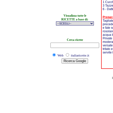
1 Cucch
3 Tazze
6 - Datt
Visualizza tutte le
Prepar
RICETTE a base di:
Tagliat
precede
e fate s
rosolar
acqua bo
Private
Cerca ricette
moderat
versate
tritato
servite
Web
italiaricette.it