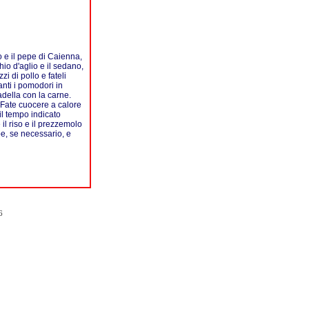
to e il pepe di Caienna,
hio d'aglio e il sedano,
zi di pollo e fateli
anti i pomodori in
padella con la carne.
. Fate cuocere a calore
l tempo indicato
il riso e il prezzemolo
epe, se necessario, e
6