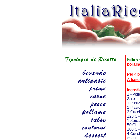
Pollo A
pollam
Per 4 
A base
Ingredi
1 - Pol
Sale
1 Pizzi
1 Pizzi
2 Cucch
120 G -
1 Spicc
50 Cl -
100 G 
4 Cucch
250 G 