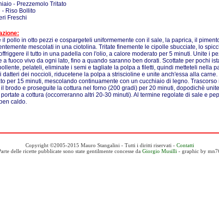
iaio - Prezzemolo Tritato
 - Riso Bollito
eri Freschi
azione:
e il pollo in otto pezzi e cospargeteli uniformemente con il sale, la paprica, il pimen
ntemente mescolati in una ciotolina. Tritate finemente le cipolle sbucciate, lo spicc
offriggere il tutto in una padella con l'olio, a calore moderato per 5 minuti. Unite i pez
e a fuoco vivo da ogni lato, fino a quando saranno ben dorati. Scottate per pochi ist
llente, pelateli, eliminate i semi e tagliate la polpa a filetti, quindi metteteli nella 
 i datteri dei noccioli, riducetene la polpa a striscioline e unite anch'essa alla carne
o per 15 minuti, mescolando continuamente con un cucchiaio di legno. Trascorso i
 il brodo e proseguite la cottura nel forno (200 gradi) per 20 minuti, dopodichè unite 
 e portate a cottura (occorreranno altri 20-30 minuti). Al termine regolate di sale e p
 ben caldo.
Copyright ©2005-2015 Mauro Stangalini - Tutti i diritti riservati -
Contatti
Parte delle ricette pubblicate sono state gentilmente concesse da
Giorgio Musilli
- graphic by mn7