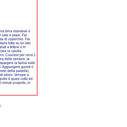
 una birra olandese o
n sale e pepe. Far
ta di coperchio. Far
tarla tutta su un lato
iati a fettine o in
iare la cipolla:
ero. Cuocere per circa 1
ra delle verdure, la
spargere la farina sulle
. Aggiungere quindi il
ondo della padella).
di alloro. Versare a
 pollo è quasi cotto ed
0 minuti scoperto, in
6