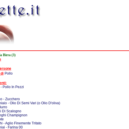
la Birra (3)
e
persone
 di
Pollo
enti:
- Pollo In Pezzi
co - Zucchero
iaio - Olio Di Semi Vari (o Olio D'oliva)
Burro
bi Di Scalogno
unghi Champignon
ote
hi - Aglio Finemente Tritato
iai - Farina 00