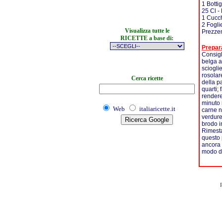
1 Bottig
25 Cl -
1 Cucch
2 Foglie
Visualizza tutte le
Prezzem
RICETTE a base di:
Prepar
Consigl
belga a
sciogli
rosolare
Cerca ricette
della pa
quarti;
rendere
minuto 
Web
italiaricette.it
carne n
verdure
brodo i
Rimesta
questo 
ancora 
modo da