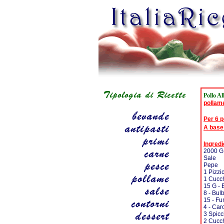
Pollo Al
pollam
Per 6 
A base
Ingredi
2000 G 
Sale
Pepe
1 Pizzi
1 Cucch
15 G - 
8 - Bul
15 - F
4 - Car
3 Spicc
2 Cucch