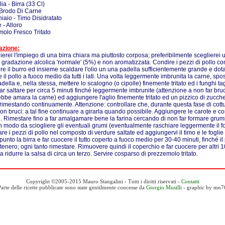
lia - Birra (33 Cl)
 Brodo Di Carne
iaio - Timo Disidratato
 - Alloro
olo Fresco Tritato
azione:
ierei l'impiego di una birra chiara ma piuttosto corposa; preferibilmente sceglierei
 gradazione alcolica 'normale' (5%) e non aromatizzata. Condire i pezzi di pollo co
ere il burro ed insieme scaldare l'olio un una padella sufficientemente grande e dota
 il pollo a fuoco medio da tutti i lati. Una volta leggermente imbrunita la carne, spos
della e, nella stessa, mettere lo scalogno (o cipolle) finemente tritato ed i funghi tagl
 far saltare per circa 5 minuti finché leggermente imbrunite (attenzione a non far bruc
bbe amara la carne) ed aggiungere l'aglio finemente tritato ed un pizzico di zucch
rimestando continuamente. Attenzione: controllare che, durante questa fase di cottu
on bruci: a tal fine continuare a girarla quando possibile. Aggiungere le carote e co
. Rimestare fino a far amalgamare bene la farina cercando di non far formare grumi
n modo da sciogliere gli eventuali grumi (eventualmente raschiare leggermente il f
re i pezzi di pollo nel composto di verdure saltate ed aggiungervi il timo e le foglie 
punto la birra e far cuocere il tutto coperto a fuoco medio per 30-40 minuti, finché il
tenero; ogni tanto rimestare. Rimuovere quindi il coperchio e far cuocere per altri 1
 ridurre la salsa di circa un terzo. Servire cosparso di prezzemolo tritato.
Copyright ©2005-2015 Mauro Stangalini - Tutti i diritti riservati -
Contatti
Parte delle ricette pubblicate sono state gentilmente concesse da
Giorgio Musilli
- graphic by mn7