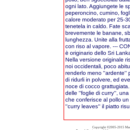
ogni lato. Aggiungete le 
peperoncino, cumino, foglie
calore moderato per 25-30 
tenetela in caldo. Fate sca
brevemente le banane, sbu
lunghezza. Unite alla frutta
con riso al vapore. --- CO
è originario dello Sri Lan
Nella versione originale r
noi occidentali, poco abit
renderlo meno ''ardente'' 
di ridurli in polvere, ed 
noce di cocco grattugiata. L
delle ''foglie di curry'', 
che conferisce al pollo un
''curry leaves'' il piatto 
Copyright ©2005-2015 Mauro S