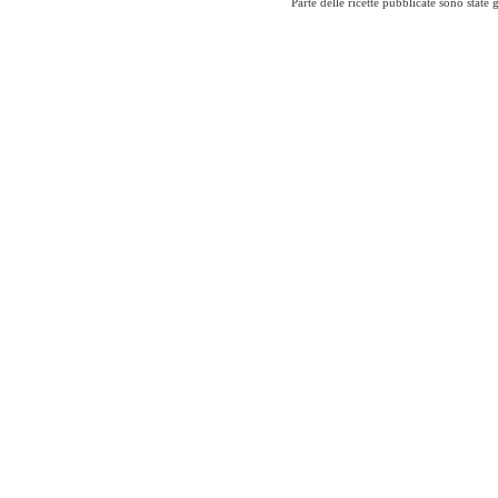
Parte delle ricette pubblicate sono stat