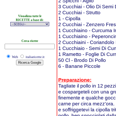
2 Spicchi - Aglio
3 Cucchiai - Olio Di Semi 
2 Cucchiai - Strutto
Visualizza tutte le
1 - Cipolla
RICETTE a base di:
2 Cucchiai - Zenzero Fres
1 Cucchiaino - Curcuma I
1 Cucchiaino - Peperonci
Cerca ricette
2 Cucchiaini - Coriandolo 
1 Cucchiaio - Semi Di Cu
1 Rametto - Foglie Di Cur
Web
italiaricette.it
50 Cl - Brodo Di Pollo
6 - Banane Piccole
Preparazione:
Tagliate il pollo in 12 pezz
e cospargeteli con una gros
finemente e qualche goccia
carne per circa mezz'ora. 
e soffriggetevi la cipolla tr
pollo, ben sgocciolati dall