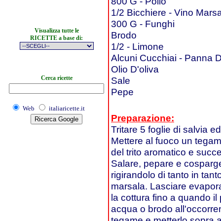
800 G - Pollo
1/2 Bicchiere - Vino Mars
300 G - Funghi
Visualizza tutte le
Brodo
RICETTE a base di:
1/2 - Limone
Alcuni Cucchiai - Panna 
Olio D'oliva
Cerca ricette
Sale
Pepe
Web
italiaricette.it
Preparazione:
Tritare 5 foglie di salvia 
Mettere al fuoco un tegam
del trito aromatico e succe
Salare, pepare e cospargere
rigirandolo di tanto in ta
marsala. Lasciare evapora
la cottura fino a quando il
acqua o brodo all'occorrenz
tegame e metterlo sopra ad