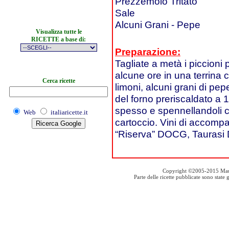
Prezzemolo Tritato
Sale
Alcuni Grani - Pepe
Visualizza tutte le
RICETTE a base di:
Preparazione:
Tagliate a metà i piccioni p
alcune ore in una terrina co
Cerca ricette
limoni, alcuni grani di pepe
del forno preriscaldato a 
spesso e spennellandoli co
Web
italiaricette.it
cartoccio. Vini di accom
“Riserva” DOCG, Tauras
Copyright ©2005-2015 Mauro S
Parte delle ricette pubblicate sono stat