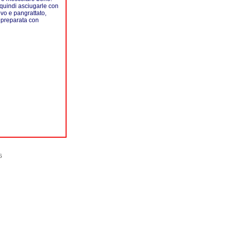
, quindi asciugarle con
ovo e pangrattato,
a preparata con
6