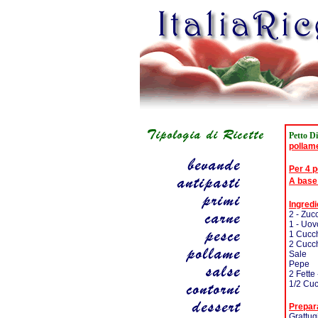
Petto Di
pollam
Per 4 
A base
Ingredi
2 - Zucc
1 - Uov
1 Cucch
2 Cucch
Sale
Pepe
2 Fette 
1/2 Cuc
Prepar
Grattug