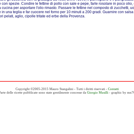
 con spezie. Condire le fettine di pollo con sale e pepe, farle rosolare in poco olio
a cucina per asportare l'olio rimasto. Passare le fettine nel composto di zucchetti, u
e in una teglia e far cuocere nel forno per 10 minuti a 200 gradi. Guarnire con sals
i pelati, aglio, cipolle tritate ed erbe della Provenza.
Copyright ©2005-2015 Mauro Stangalini - Tutti i diritti riservati -
Contatti
Parte delle ricette pubblicate sono state gentilmente concesse da
Giorgio Musilli
- graphic by mn7