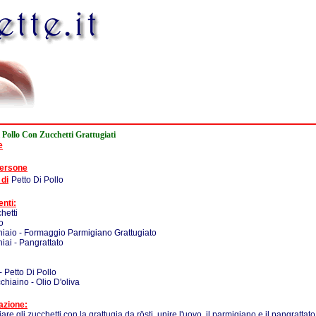
 Pollo Con Zucchetti Grattugiati
e
persone
 di
Petto Di Pollo
enti:
hetti
o
iaio - Formaggio Parmigiano Grattugiato
iai - Pangrattato
- Petto Di Pollo
chiaino - Olio D'oliva
azione:
iare gli zucchetti con la grattugia da rösti, unire l'uovo, il parmigiano e il pangratt