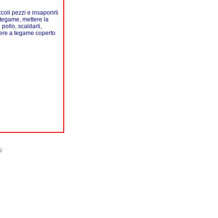
ccoli pezzi e insaporirli
o tegame, mettere la
 pollo, scaldarli,
ocere a tegame coperto
6