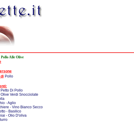
 Pollo Alle Olive
e
persone
 di
Pollo
enti:
 Petto Di Pollo
 Olive Verdi Snocciolate
lla
hio - Aglio
chiere - Vino Bianco Secco
tto - Basilico
iai - Olio D'oliva
Burro