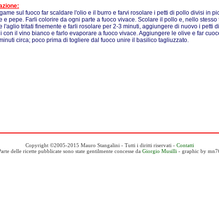
azione:
game sul fuoco far scaldare l'olio e il burro e farvi rosolare i petti di pollo divisi in pi
e e pepe. Farli colorire da ogni parte a fuoco vivace. Scolare il pollo e, nello stess
e l'aglio tritati finemente e farli rosolare per 2-3 minuti, aggiungere di nuovo i petti di
i con il vino bianco e farlo evaporare a fuoco vivace. Aggiungere le olive e far cu
inuti circa; poco prima di togliere dal fuoco unire il basilico tagliuzzato.
Copyright ©2005-2015 Mauro Stangalini - Tutti i diritti riservati -
Contatti
Parte delle ricette pubblicate sono state gentilmente concesse da
Giorgio Musilli
- graphic by mn7