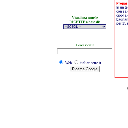
Prepar
In un te
con sal
cipolla 
Visualizza tutte le
bagnarl
RICETTE a base di:
per 15 m
Cerca ricette
Web
italiaricette.it