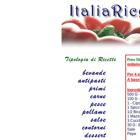
Petto Di
pollam
Per 4 
A base
Ingredi
500 G -
100 G -
1 - Cipo
1 Spicc
1/2 Bic
1 Mazze
3 Cucch
30 G - 
Sale
Pepe