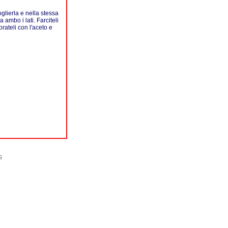
oglierla e nella stessa
a ambo i lati. Farciteli
orateli con l'aceto e
6