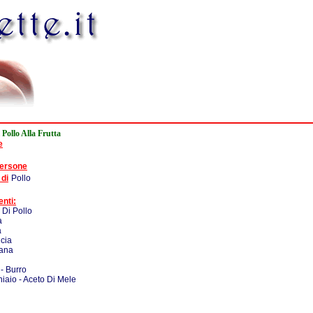
 Pollo Alla Frutta
e
persone
 di
Pollo
enti:
i Di Pollo
a
a
ncia
nana
- Burro
iaio - Aceto Di Mele