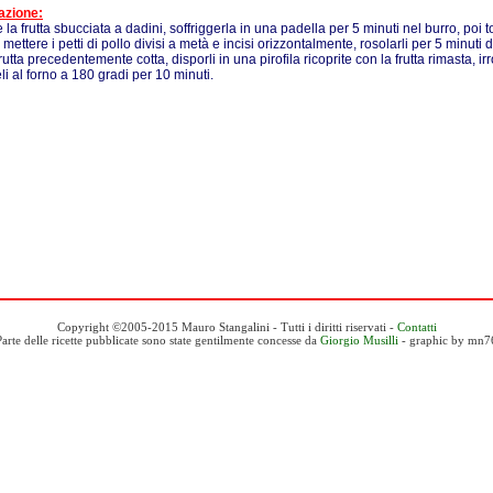
azione:
 la frutta sbucciata a dadini, soffriggerla in una padella per 5 minuti nel burro, poi t
mettere i petti di pollo divisi a metà e incisi orizzontalmente, rosolarli per 5 minuti d
rutta precedentemente cotta, disporli in una pirofila ricoprite con la frutta rimasta, irr
li al forno a 180 gradi per 10 minuti.
Copyright ©2005-2015 Mauro Stangalini - Tutti i diritti riservati -
Contatti
Parte delle ricette pubblicate sono state gentilmente concesse da
Giorgio Musilli
- graphic by mn7