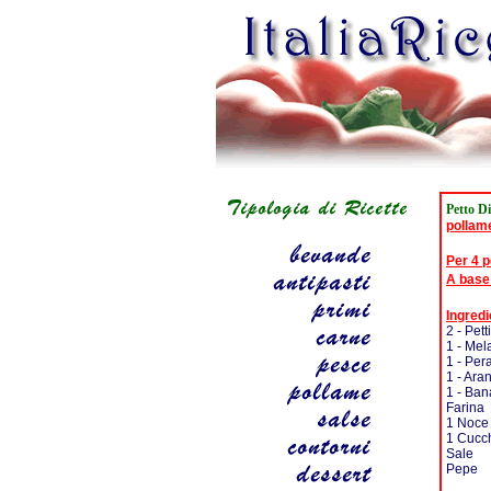
Petto Di
pollam
Per 4 
A base
Ingredi
2 - Pett
1 - Mel
1 - Per
1 - Ara
1 - Ba
Farina
1 Noce 
1 Cucch
Sale
Pepe