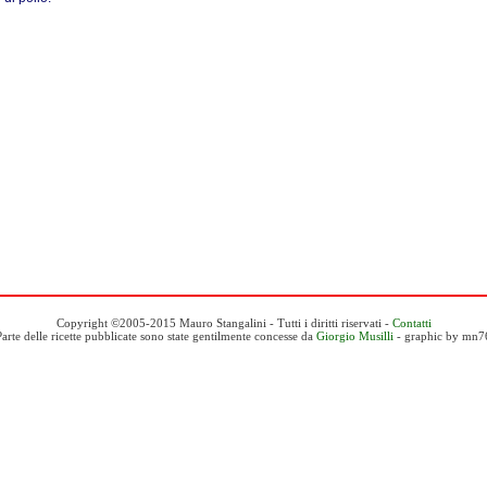
Copyright ©2005-2015 Mauro Stangalini - Tutti i diritti riservati -
Contatti
Parte delle ricette pubblicate sono state gentilmente concesse da
Giorgio Musilli
- graphic by mn7