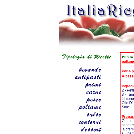
Petti In
pollam
Per 4 
A base
Ingredi
2 - Pett
3 - Tuo
Limone
Olio D'
Sale
Prepar
Cuocere,
sbatter
la crem
sui pett