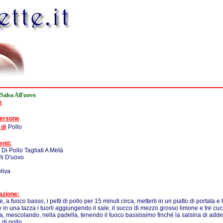
 Salsa All'uovo
e
persone
 di
Pollo
enti:
i Di Pollo Tagliati A Metà
rli D'uovo
oliva
azione:
 a fuoco basso, i petti di pollo per 15 minuti circa, metterli in un piatto di portata e 
e in una tazza i tuorli aggiungendo il sale, il succo di mezzo grosso limone e tre cu
a, mescolando, nella padella, tenendo il fuoco bassissimo finché la salsina di adde
i di pollo.