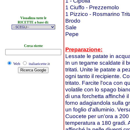
1 - Cipolla
1 Ciuffo - Prezzemolo
1 Pizzico - Rosmarino Trit
Visualizza tutte le
Brodo
RICETTE a base di:
Sale
Pepe
Cerca ricette
Preparazione:
Lessate le patate in acqua
In un tegame scaldate il bu
Web
italiaricette.it
tritati. Unite le patate a 
ogni tanto il recipiente. 
tritato. Farcite l'oca con q
volatile con lo spago bian
di una forchetta affinché i
forno adagiandola sulla gri
un foglio d'alluminio. Vers
Cuocete per un'ora a 200 g
temperatura a 180 gradi. A
affinché la pelle diventi cr