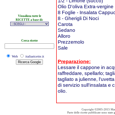
1/2 - Limone (succo)
Olio D'oliva Extra-vergine
8 Foglie - Insalata Cappu
Visualizza tutte le
8 - Gherigli Di Noci
RICETTE a base di:
Carota
Sedano
Alloro
Cerca ricette
Prezzemolo
Sale
Web
italiaricette.it
Preparazione:
Lessare il cappone in acqua
raffreddare, spellarlo; tagl
tagliato a julienne, l'uvet
di servizio sull'insalata e
olio.
Copyright ©2005-2015 Mauro S
Parte delle ricette pubblicate sono stat