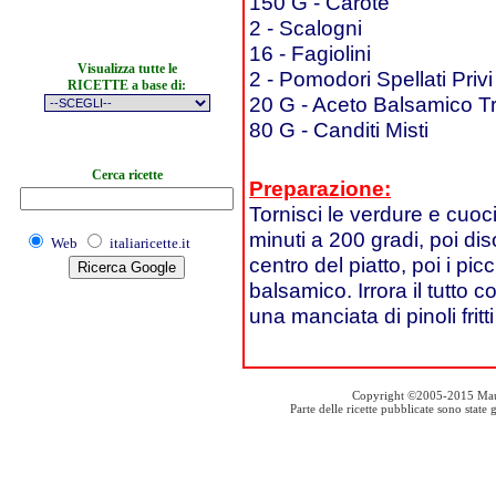
150 G - Carote
2 - Scalogni
16 - Fagiolini
Visualizza tutte le
2 - Pomodori Spellati Priv
RICETTE a base di:
20 G - Aceto Balsamico T
80 G - Canditi Misti
Cerca ricette
Preparazione:
Tornisci le verdure e cuoci
minuti a 200 gradi, poi dis
Web
italiaricette.it
centro del piatto, poi i picc
balsamico. Irrora il tutto c
una manciata di pinoli fritt
Copyright ©2005-2015 Mauro S
Parte delle ricette pubblicate sono stat