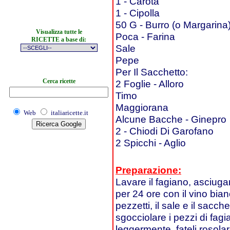
1 - Carota
1 - Cipolla
50 G - Burro (o Margarina
Visualizza tutte le
Poca - Farina
RICETTE a base di:
Sale
Pepe
Per Il Sacchetto:
Cerca ricette
2 Foglie - Alloro
Timo
Maggiorana
Web
italiaricette.it
Alcune Bacche - Ginepro
2 - Chiodi Di Garofano
2 Spicchi - Aglio
Preparazione:
Lavare il fagiano, asciugarl
per 24 ore con il vino bianc
pezzetti, il sale e il sacc
sgocciolare i pezzi di fagia
leggermente, fateli rosola