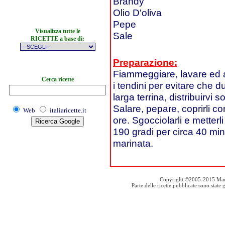
Brandy
Olio D'oliva
Pepe
Visualizza tutte le
Sale
RICETTE a base di:
Preparazione:
Fiammeggiare, lavare ed as
Cerca ricette
i tendini per evitare che du
larga terrina, distribuirvi 
Salare, pepare, coprirli co
Web
italiaricette.it
ore. Sgocciolarli e metterli
190 gradi per circa 40 min
marinata.
Copyright ©2005-2015 Mauro S
Parte delle ricette pubblicate sono stat