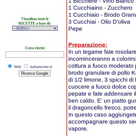
1 Bicchiere - Vino Bianco
1 Cucchiaino - Zucchero
1 Cucchiaio - Brodo Granu
Visualizza tutte le
3 Cucchiai - Olio D'oliva
RICETTE a base di:
Pepe
Preparazione:
Cerca ricette
In un tegame fate rosolare
incominceranno a colorirsi
cottura a fuoco moderato 
Web
italiaricette.it
brodo granulare di pollo Kn
di 1/2 limone, 3 spicchi di
cuocere a fuoco dolce cope
pepate e fate addensare il
ben caldo. E' un piatto g
il dragoncello fresco, potr
In questo caso aggiunget
accompagnare questo secon
vapore.