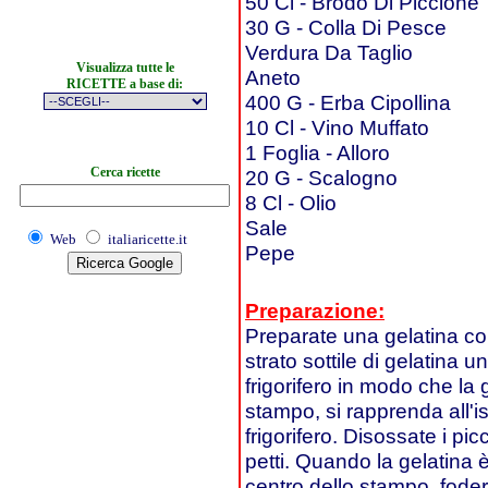
50 Cl - Brodo Di Piccione
30 G - Colla Di Pesce
Verdura Da Taglio
Visualizza tutte le
Aneto
RICETTE a base di:
400 G - Erba Cipollina
10 Cl - Vino Muffato
1 Foglia - Alloro
Cerca ricette
20 G - Scalogno
8 Cl - Olio
Sale
Web
italiaricette.it
Pepe
Preparazione:
Preparate una gelatina co
strato sottile di gelatina
frigorifero in modo che la 
stampo, si rapprenda all'i
frigorifero. Disossate i pic
petti. Quando la gelatina è
centro dello stampo, fodera