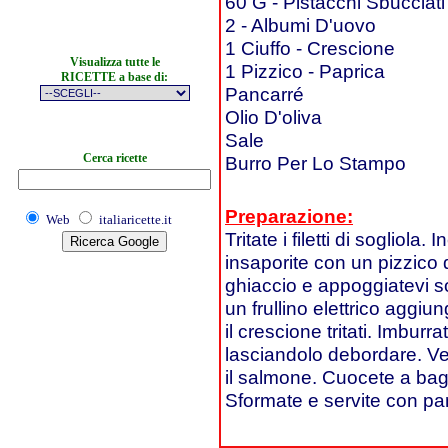
60 G - Pistacchi Sbucciati
2 - Albumi D'uovo
1 Ciuffo - Crescione
Visualizza tutte le
1 Pizzico - Paprica
RICETTE a base di:
Pancarré
Olio D'oliva
Sale
Cerca ricette
Burro Per Lo Stampo
Preparazione:
Web
italiaricette.it
Tritate i filetti di sogliola
insaporite con un pizzico 
ghiaccio e appoggiatevi so
un frullino elettrico aggiu
il crescione tritati. Imbur
lasciandolo debordare. Ver
il salmone. Cuocete a bag
Sformate e servite con pa