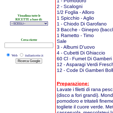
1 - Pomodoro
2 - Scalogni
1/2 Foglia - Alloro
Visualizza tutte le
1 Spicchio - Aglio
RICETTE a base di:
1 - Chiodo Di Garofano
3 Bacche - Ginepro (bacc
1 Rametto - Timo
Cerca ricette
Sale
3 - Albumi D'uovo
4 - Cubetti Di Ghiaccio
Web
italiaricette.it
60 Cl - Fumet Di Gamberi
12 - Asparagi Verdi Fresc
12 - Code Di Gamberi Boll
Preparazione:
Lavate i filetti di rana pes
(disco a fori grandi). Monda
pomodoro e tritateli fineme
togliete il cuore verde. Met
casseruola, mescolatevi la