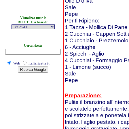
Olio D'oliva
Sale
Pepe
Visualizza tutte le
Per Il Ripieno:
RICETTE a base di:
1 Tazza - Mollica Di Pane 
2 Cucchiai - Capperi Sott
1 Cucchiaio - Prezzemolo 
Cerca ricette
6 - Acciughe
2 Spicchi - Aglio
4 Cucchiai - Formaggio P
Web
italiaricette.it
1 - Limone (succo)
Sale
Pepe
Preparazione:
Pulite il branzino all'inte
e scolatelo perfettamente.
poi strizzatela e ponetela
tritato, l'aglio pestato, i c
formaggio grattugiato. Im