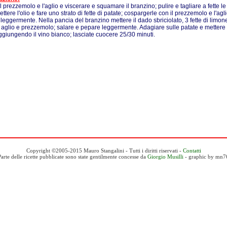
il prezzemolo e l'aglio e viscerare e squamare il branzino; pulire e tagliare a fette le
ttere l'olio e fare uno strato di fette di patate; cospargerle con il prezzemolo e l'aglio
leggermente. Nella pancia del branzino mettere il dado sbriciolato, 3 fette di limone, 
 aglio e prezzemolo; salare e pepare leggermente. Adagiare sulle patate e mettere il
ggiungendo il vino bianco; lasciate cuocere 25/30 minuti.
Copyright ©2005-2015 Mauro Stangalini - Tutti i diritti riservati -
Contatti
Parte delle ricette pubblicate sono state gentilmente concesse da
Giorgio Musilli
- graphic by mn7