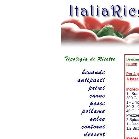
Branzin
pesce
Per 4 
A base
Ingredi
1 - Bra
300 G -
1 - Lim
80 G - 
40 G - 
Prezze
2 Spicch
1 - Da
1/2 Bic
Prepar