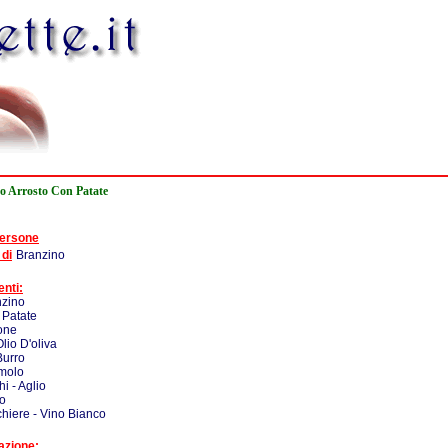
o Arrosto Con Patate
persone
 di
Branzino
enti:
nzino
 Patate
one
Olio D'oliva
Burro
molo
i - Aglio
do
chiere - Vino Bianco
azione: