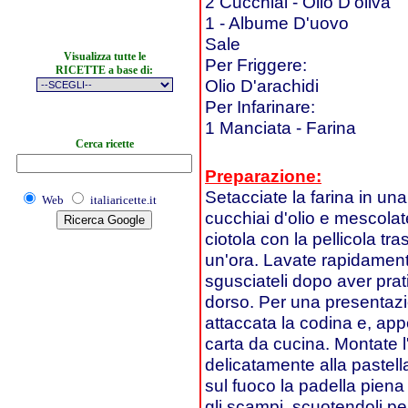
2 Cucchiai - Olio D'oliva
1 - Albume D'uovo
Sale
Visualizza tutte le
Per Friggere:
RICETTE a base di:
Olio D'arachidi
Per Infarinare:
1 Manciata - Farina
Cerca ricette
Preparazione:
Setacciate la farina in una 
Web
italiaricette.it
cucchiai d'olio e mescolate 
ciotola con la pellicola tr
un'ora. Lavate rapidamente
sgusciateli dopo aver prati
dorso. Per una presentazi
attaccata la codina e, app
carta da cucina. Montate
delicatamente alla pastell
sul fuoco la padella piena
gli scampi, scuotendoli per