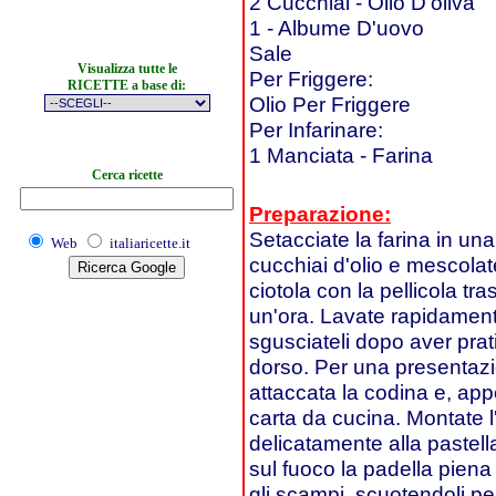
2 Cucchiai - Olio D'oliva
1 - Albume D'uovo
Sale
Visualizza tutte le
Per Friggere:
RICETTE a base di:
Olio Per Friggere
Per Infarinare:
1 Manciata - Farina
Cerca ricette
Preparazione:
Setacciate la farina in una 
Web
italiaricette.it
cucchiai d'olio e mescolate 
ciotola con la pellicola tr
un'ora. Lavate rapidamente
sgusciateli dopo aver prati
dorso. Per una presentazi
attaccata la codina e, app
carta da cucina. Montate
delicatamente alla pastell
sul fuoco la padella piena
gli scampi, scuotendoli per