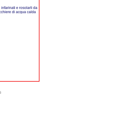
infarinati e rosolarli da
bicchiere di acqua calda
6