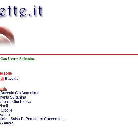
 Con Uvetta Sultanina
persone
 di
Baccalà
enti:
 Baccalà Già Ammollato
Uvetta Sultanina
hiere - Olio D'oliva
Pinoli
 Cipolle
Farina
iaio - Salsa Di Pomodoro Concentrata
 - Alloro