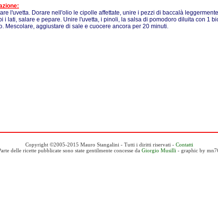
azione:
e l'uvetta. Dorare nell'olio le cipolle affettate, unire i pezzi di baccalà leggermente 
 i lati, salare e pepare. Unire l'uvetta, i pinoli, la salsa di pomodoro diluita con 1 
oro. Mescolare, aggiustare di sale e cuocere ancora per 20 minuti.
Copyright ©2005-2015 Mauro Stangalini - Tutti i diritti riservati -
Contatti
Parte delle ricette pubblicate sono state gentilmente concesse da
Giorgio Musilli
- graphic by mn7