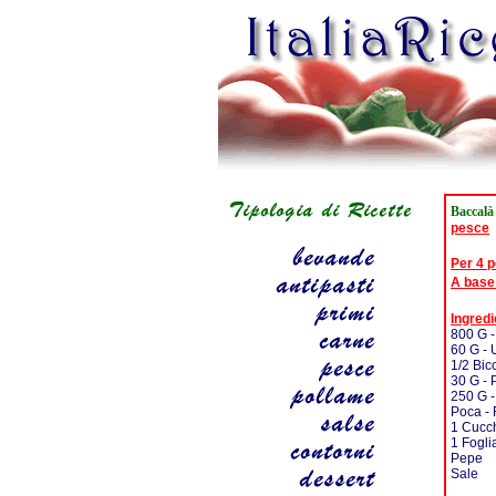
Baccalà
pesce
Per 4 
A base
Ingredi
800 G -
60 G - 
1/2 Bicc
30 G - 
250 G -
Poca - 
1 Cucch
1 Foglia
Pepe
Sale