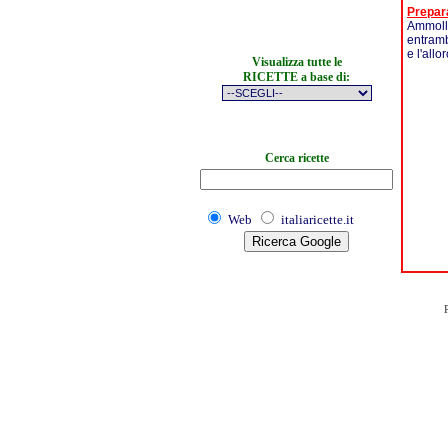
Prepar
Ammollar
entrambi
e l'all
Visualizza tutte le
RICETTE a base di:
Cerca ricette
Web
italiaricette.it