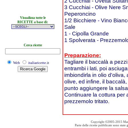
2 Cucchiai - Uvetta Sulta
3 Cucchiai - Olive Nere S
Peperoncino
Visualizza tutte le
1/2 Bicchiere - Vino Bian
RICETTE a base di:
Sale
1 - Cipolla Grande
1 Spolverata - Prezzemolo
Cerca ricette
Preparazione:
Tagliare il baccalà a pezzi
Web
italiaricette.it
entrambi i lati, poi asciuga
imbiondirla in olio d'oliva
olive, ed infine, il bacca
punto aggiungere la salsa
Continuare la cottura per 
prezzemolo tritato.
Copyright ©2005-2015 Mauro S
Parte delle ricette pubblicate sono stat