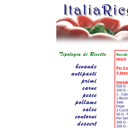
Baccalà
pesce
Per 4 
A base
Ingredi
500 G 
200 G -
1 - Cipo
1 Bicch
Sale
Pepe
2 Cucch
50 G - 
Per Ser
300 G -
200 G -