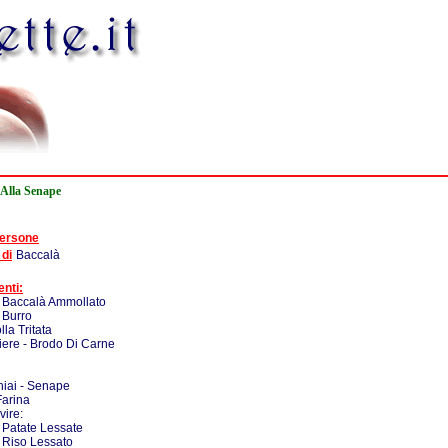
 Alla Senape
persone
 di
Baccalà
enti:
- Baccalà Ammollato
 Burro
lla Tritata
iere - Brodo Di Carne
iai - Senape
Farina
vire:
 Patate Lessate
 Riso Lessato