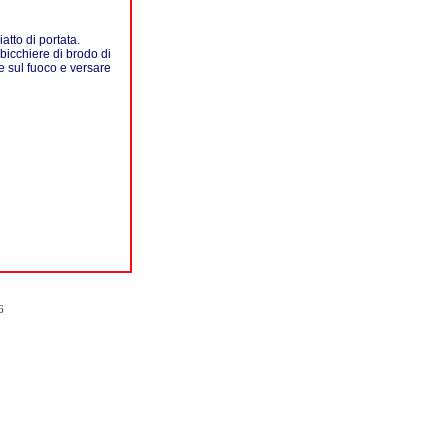
atto di portata.
1 bicchiere di brodo di
e sul fuoco e versare
6