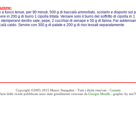
azione:
 a fuoco tenue, per 90 minuti, 500 g di baccalà ammollato, scolarlo e disporlo sul pi
ere in 200 g di burro 1 cipolla tritata. Versare solo il burro del soffritto di cipolla in 
 stemperarvi dentro sale, pepe, 2 cucchiai di senape e 50 g di farina. Far addensar
calà caldo. Servire con 300 g di patate e 200 g di riso lessati separatamente.
Copyright ©2005-2015 Mauro Stangalini - Tutti i diritti riservati -
Contatti
Parte delle ricette pubblicate sono state gentilmente concesse da
Giorgio Musilli
- graphic by mn7