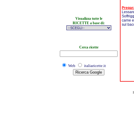
Prepar
Lessare
Soffrigg
Visualizza tutte le
carne e
RICETTE a base di:
sul bac
Cerca ricette
Web
italiaricette.it