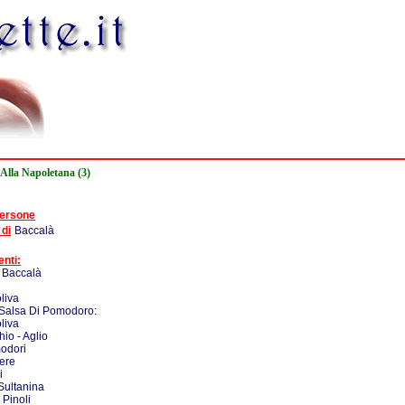
 Alla Napoletana (3)
persone
 di
Baccalà
enti:
 Baccalà
oliva
 Salsa Di Pomodoro:
oliva
hio - Aglio
odori
ere
i
Sultanina
 Pinoli