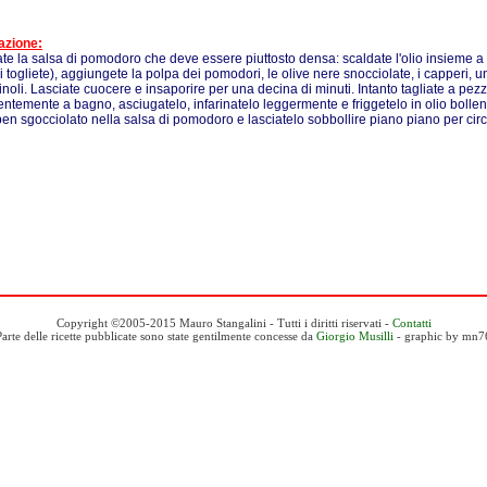
azione:
te la salsa di pomodoro che deve essere piuttosto densa: scaldate l'olio insieme a 
i togliete), aggiungete la polpa dei pomodori, le olive nere snocciolate, i capperi, u
inoli. Lasciate cuocere e insaporire per una decina di minuti. Intanto tagliate a pezz
ntemente a bagno, asciugatelo, infarinatelo leggermente e friggetelo in olio bollent
e ben sgocciolato nella salsa di pomodoro e lasciatelo sobbollire piano piano per circ
Copyright ©2005-2015 Mauro Stangalini - Tutti i diritti riservati -
Contatti
Parte delle ricette pubblicate sono state gentilmente concesse da
Giorgio Musilli
- graphic by mn7