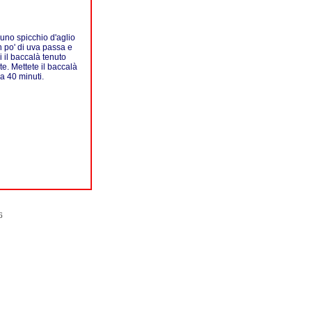
uno spicchio d'aglio
n po' di uva passa e
i il baccalà tenuto
e. Mettete il baccalà
a 40 minuti.
6