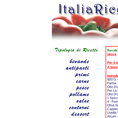
Baccalà
pesce
Per 4 
A base
Ingredi
800 G -
Farina
Olio D'
Per La
Olio D'
1 Spicc
4 - Pom
Olive N
Capper
Uvetta 
Alcuni -