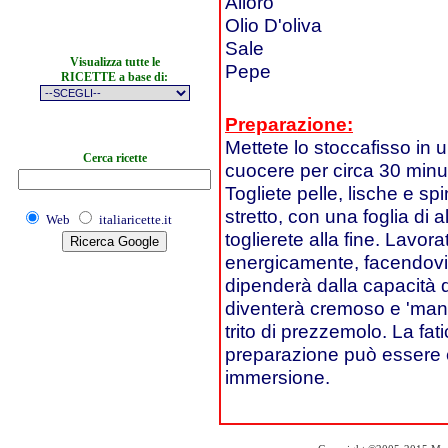
Alloro
Olio D'oliva
Sale
Visualizza tutte le
Pepe
RICETTE a base di:
Preparazione:
Mettete lo stoccafisso in u
Cerca ricette
cuocere per circa 30 minut
Togliete pelle, lische e spi
stretto, con una foglia di 
Web
italiaricette.it
toglierete alla fine. Lavor
energicamente, facendovi ca
dipenderà dalla capacità 
diventerà cremoso e 'man
trito di prezzemolo. La fat
preparazione può essere e
immersione.